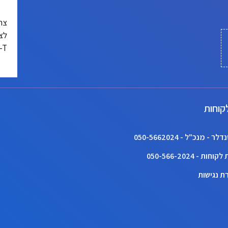
צרי
לצ
SAFE-T כא
קוחות
ר - מנכ"ל - 050-5662024
חות - 050-566-2024
ת נגישות